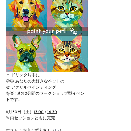
🍷 ドリンク片手に
🐶🐱 あなたの大好きなペットの
🎨 アクリルペインティング
を楽しむ90分間のワークショップ型イベン
トです。
8月30日（土）
13:00
 / 
16:30
※両セッションともに完売
ホスト：
市山こずえさん（
IG
）