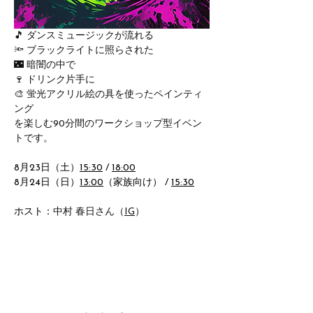
🎵 ダンスミュージックが流れる
🔦 ブラックライトに照らされた
🌃 暗闇の中で
🍷 ドリンク片手に
🎨 蛍光アクリル絵の具を使ったペインティ
ング
を楽しむ90分間のワークショップ型イベン
トです。
8月23日（土）
15:30
 / 
18:00
8月24日（日）
13:00
（家族向け） / 
15:30
ホスト：
中村 春日さん（
IG
）