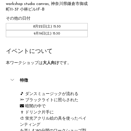
workshop studio canvas, 神奈川県鎌倉市御成
町11-37 小林ビル1F-B
その他の日付
8月22日(土) 15:30
9月19日(土) 15:30
イベントについて
本ワークショップは
大人向け
です。
特徴
🎵 ダンスミュージックが流れる
🔦 ブラックライトに照らされた
🌃 暗闇の中で
🍷 ドリンク片手に
🎨 蛍光アクリル絵の具を使ったペイ
ンティング
を楽しむ90分間のワークショップ型