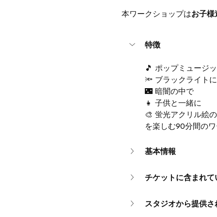
本ワークショップは
お子様
特徴
🎵 ポップミュージ
🔦 ブラックライト
🌃 暗闇の中で
👧 子供と一緒に
🎨 蛍光アクリル絵
を楽しむ90分間の
基本情報
チケットに含まれて
スタジオから提供さ