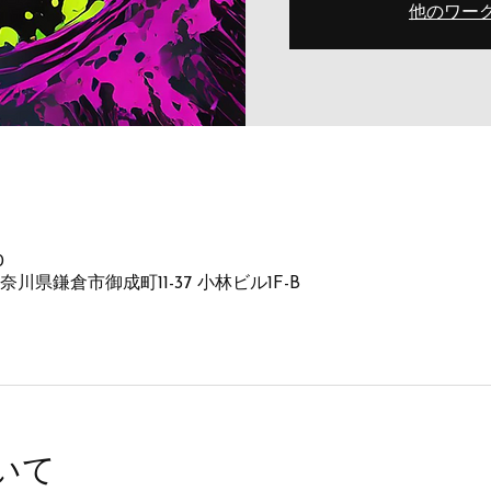
他のワー
0
as, 神奈川県鎌倉市御成町11-37 小林ビル1F-B
いて