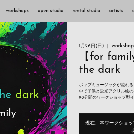
workshops
open studio
rental studio
artists
workshop
1月26日(日)
  |  
【for famil
the dark
ポップミュージックが流れる
中で子供と蛍光アクリル絵の
90分間のワークショップ型
現在、本ワークショッ