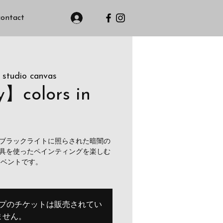
contact
 studio canvas
y】colors in
ブラックライトに照らされた暗闇の
具を使ったペインティングを楽しむ
イベントです。
プのチケットは販売されてい
ません。