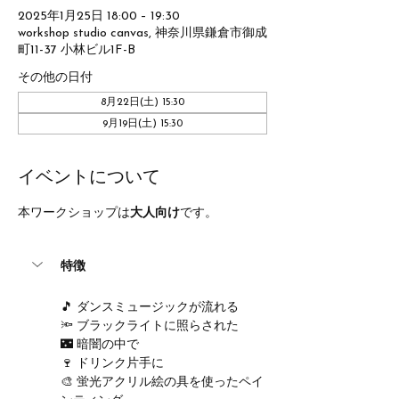
2025年1月25日 18:00 – 19:30
workshop studio canvas, 神奈川県鎌倉市御成
町11-37 小林ビル1F-B
その他の日付
8月22日(土) 15:30
9月19日(土) 15:30
イベントについて
本ワークショップは
大人向け
です。
特徴
🎵 ダンスミュージックが流れる
🔦 ブラックライトに照らされた
🌃 暗闇の中で
🍷 ドリンク片手に
🎨 蛍光アクリル絵の具を使ったペイ