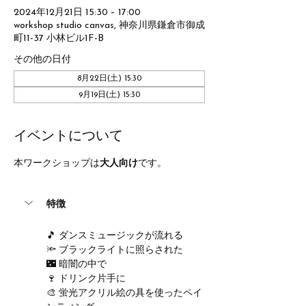
2024年12月21日 15:30 – 17:00
workshop studio canvas, 神奈川県鎌倉市御成
町11-37 小林ビル1F-B
その他の日付
8月22日(土) 15:30
9月19日(土) 15:30
イベントについて
本ワークショップは
大人向け
です。
特徴
🎵 ダンスミュージックが流れる
🔦 ブラックライトに照らされた
🌃 暗闇の中で
🍷 ドリンク片手に
🎨 蛍光アクリル絵の具を使ったペイ