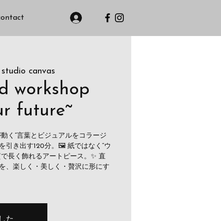
contact
 studio canvas
rd workshop
r future~
心が動く”言葉とビジュアルをコラージ
き出す120分。🖼️ 紙ではなく“ウ
質で長く飾れるアートピース。✨ 直
を、楽しく・美しく・贅沢に形にす
した