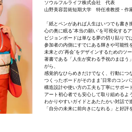
ソウルフルライフ株式会社　代表
山野美容芸術短期大学　特任准教授・作
「紙とペンがあれば人生はいつでも書き
心の奥に眠る“本当の願い”を可視化する
ビジョンボードは単なる夢の切り貼りで
参加者の内側にすでにある輝きや可能性
未来との“再会”をデザインするためのツ
著書である「人生が変わる予祝のまほう
がら、
感覚的なひらめきだけでなく、行動につ
つくったボードがそのまま“日常のコンパ
構造設計や使い方の工夫も丁寧にサポー
アート初心者でも安心して取り組めるよ
わかりやすいガイドとあたたかい対話で
「自分の未来に前向きになれる」と好評