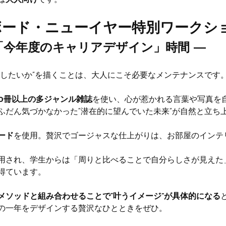
は
大人向け
です。
ボード・ニューイヤー特別ワークシ
「今年度のキャリアデザイン」時間 ―
ごしたいか”を描くことは、大人にこそ必要なメンテナンスです
00冊以上の多ジャンル雑誌
を使い、心が惹かれる言葉や写真を
ふだん気づかなかった“潜在的に望んでいた未来”が自然と立ち
ード
を使用。贅沢でゴージャスな仕上がりは、お部屋のインテ
用され、学生からは「周りと比べることで自分らしさが見えた
得ています。
メソッドと組み合わせることで“叶うイメージ”が具体的になる
の一年をデザインする贅沢なひとときをぜひ。