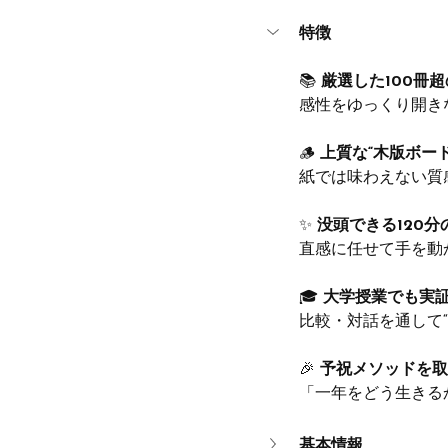
特徴
📚 
厳選した100冊
感性をゆっくり開き
🪵 
上質な“木版ボー
紙では味わえない質
✨ 
没頭できる120
直感に任せて手を動
🎓 
大学授業でも実
比較・対話を通して
🎉 
予祝メソッドを取
「一年をどう生きる
基本情報