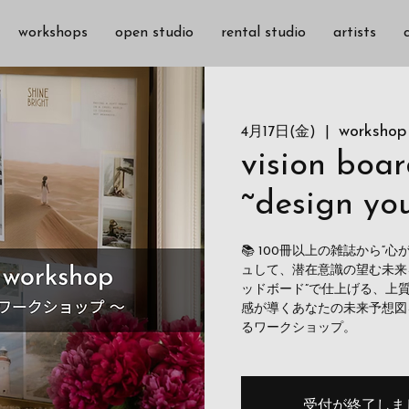
workshops
open studio
rental studio
artists
workshop
4月17日(金)
  |  
vision boa
~design you
📚 100冊以上の雑誌から“
ュして、潜在意識の望む未来を引
ッドボード”で仕上げる、上
感が導くあなたの未来予想図
るワークショップ。
受付が終了しま