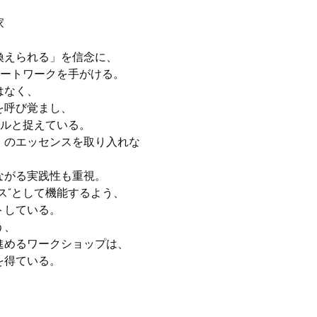
家
換えられる」を信念に、
アートワークを手がける。
はなく、
を呼び覚まし、
ールと捉えている。
」のエッセンスを取り入れな
ながる実践性も重視。
ス”として機能するよう、
トしている。
う、
進めるワークショップは、
を得ている。