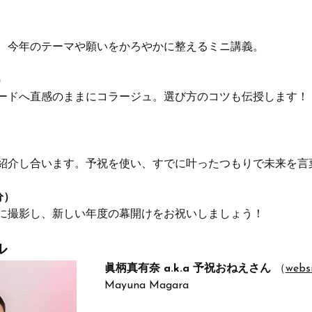
、今年のテーマや願いをかろやかに整えるミニ講義。
）
ードへ直感のままにコラージュ。選び方のコツも伝授します！
紹介し合います。予祝を使い、すでに叶ったつもりで未来を言
分）
に撮影し、新しい年度の幕開けをお祝いしましょう！
ル
眞柄真有奈 a.k.a 予祝おねえさん 
（
webs
Mayuna Magara