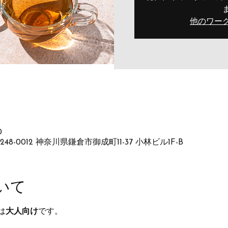
他のワー
0
as, 〒248-0012 神奈川県鎌倉市御成町11-37 小林ビル1F-B
いて
は
大人向け
です。