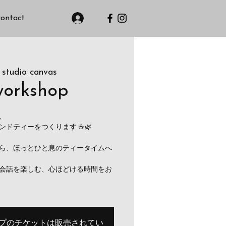
contact
 studio canvas
workshop
、
ドティーをつくります ☕🌿
ら、ほっとひと息のティータイムへ
会話を楽しむ、心ほどける時間をお
プのチケットは販売されてい