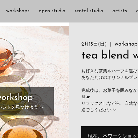
workshops
open studio
rental studio
artists
workshop
2月15日(日)
  |  
tea blend 
お好きな茶葉やハーブを選び
あなただけのオリジナルブレン
完成後は、お菓子を囲みなが
🍪🫖
リラックスしながら、自然な
過ごしください ✨
現在、本ワークショッ