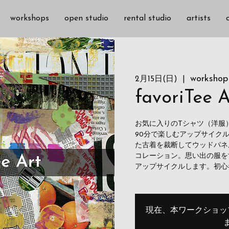
workshops
open studio
rental studio
artists
workshop
2月15日(日)
  |  
favoriTee A
お気に入りのTシャツ（洋服
90分で楽しむアップサイク
た古着を裁断してウッドパネ
コレーション。思い出の服を
アップサイクルします。初心
現在、本ワークショッ