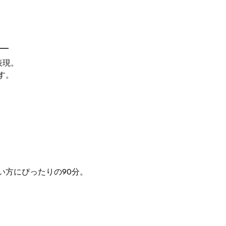
。
―
表現。
す。
い方にぴったりの90分。